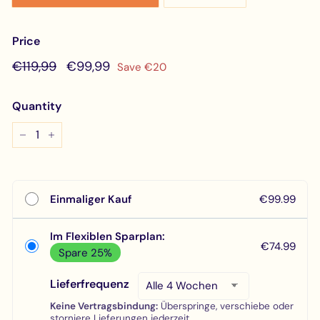
Price
Regular
€119,99
Sale
€99,99
€119,99
€99,99
Save €20
price
price
Quantity
−
+
Einmaliger Kauf
€99.99
Im Flexiblen Sparplan:
€74.99
Spare 25%
Lieferfrequenz
Keine Vertragsbindung:
Überspringe, verschiebe oder
storniere Lieferungen jederzeit.