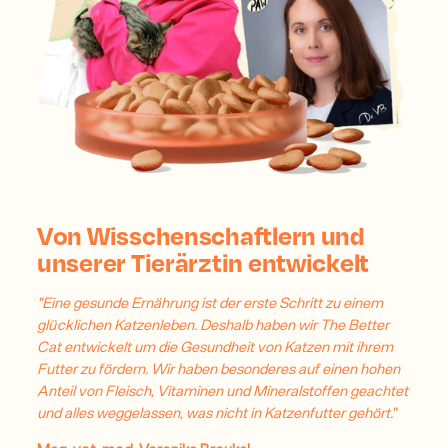
Von Wisschenschaftlern und
unserer Tierärztin entwickelt
"Eine gesunde Ernährung ist der erste Schritt zu einem
glücklichen Katzenleben. Deshalb haben wir The Better
Cat entwickelt um die Gesundheit von Katzen mit ihrem
Futter zu fördern. Wir haben besonderes auf einen hohen
Anteil von Fleisch, Vitaminen und Mineralstoffen geachtet
und alles weggelassen, was nicht in Katzenfutter gehört."