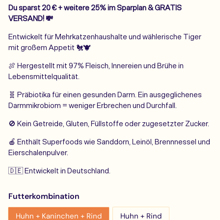
Du sparst 20
€
+ weitere 25% im Sparplan & GRATIS
VERSAND! 💸
Entwickelt für Mehrkatzenhaushalte und wählerische Tiger
mit großem Appetit
🐔🐮
🍖 Hergestellt mit 97% Fleisch, Innereien und Brühe in
Lebensmittelqualität.
🧬
Präbiotika für einen gesunden Darm. Ein ausgeglichenes
Darmmikrobiom = weniger Erbrechen und Durchfall.
🚫 Kein Getreide, Gluten, Füllstoffe oder zugesetzter Zucker.
🍎 Enthält Superfoods wie Sanddorn, Leinöl, Brennnessel und
Eierschalenpulver.
🇩🇪 Entwickelt in Deutschland.
Futterkombination
Huhn + Kaninchen + Rind
Huhn + Rind