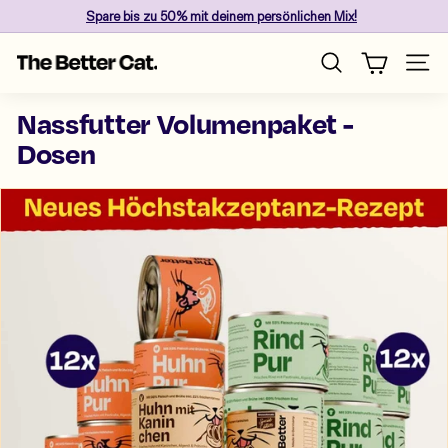
Skip
Spare
bis zu 50%
mit deinem persönlichen Mix!
to
Pause
content
T
slideshow
Site n
Search
h
e
Nassfutter Volumenpaket -
B
Dosen
e
t
t
e
r
C
a
t