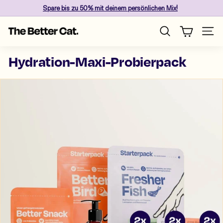
Direkt
Spare
bis zu 50%
mit deinem persönlichen Mix!
zum
Pause
Inhalt
T
Diashow
Seite
Suche
h
e
Hydration-Maxi-Probierpack
B
e
t
t
e
r
C
a
t