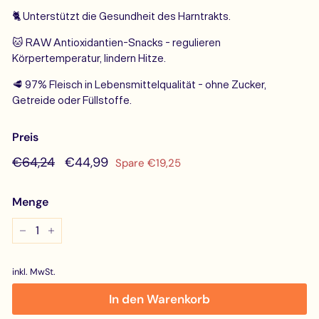
🐈 Unterstützt die Gesundheit des Harntrakts.
🐱 RAW Antioxidantien-Snacks - regulieren
Körpertemperatur, lindern Hitze.
🥩
97% Fleisch in Lebensmittelqualität - ohne Zucker,
Getreide oder Füllstoffe.
Preis
Normaler
€64,24
Sonderpreis
€44,99
€64,24
€44,99
Spare €19,25
Preis
Menge
−
+
inkl. MwSt.
In den Warenkorb