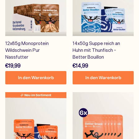
12x85g Monoprotein
14x50g Suppe reich an
Wildschwein Pur
Huhn mit Thunfisch -
Nassfutter
Better Bouillon
€
€
€19,99
€14,99
1
1
In den Warenkorb
In den Warenkorb
9
4
,
,
9
9
9
9