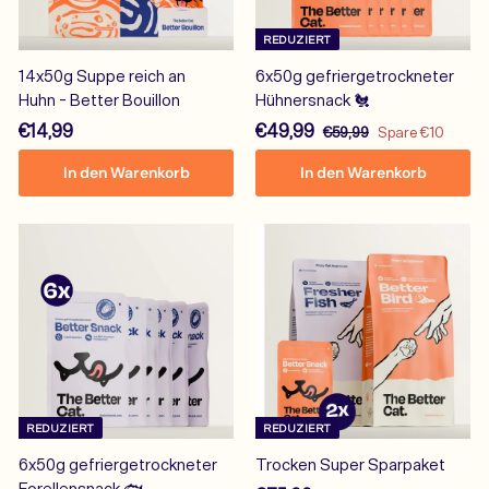
REDUZIERT
14x50g Suppe reich an
6x50g gefriergetrockneter
Huhn - Better Bouillon
Hühnersnack 🐔
€
S
€
N
€14,99
€49,99
€
€59,99
Spare €10
o
o
5
1
4
In den Warenkorb
In den Warenkorb
9
n
r
4
9
,
d
m
,
,
9
e
a
9
9
9
r
l
9
9
p
e
r
r
e
P
i
r
s
e
i
s
REDUZIERT
REDUZIERT
6x50g gefriergetrockneter
Trocken Super Sparpaket
Forellensnack 🐟