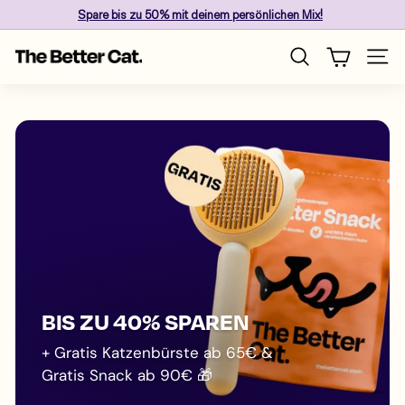
Direkt
Spare
bis zu 50%
mit deinem persönlichen Mix!
zum
Pause
Inhalt
T
Diashow
Seite
Suche
h
e
B
e
t
t
e
r
C
a
t
BIS ZU 40% SPAREN
+ Gratis Katzenbürste ab 65€ &
Gratis Snack ab 90€ 🎁