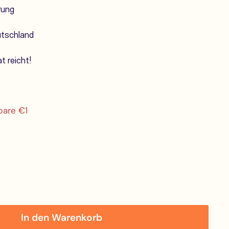
rung
utschland
t reicht!
s
2,99
pare €1
In den Warenkorb