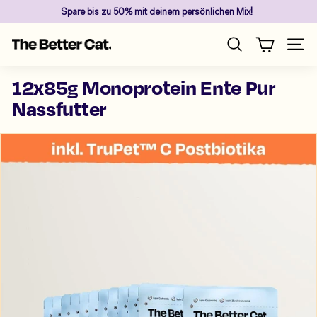
Direkt
Spare
bis zu 50%
mit deinem persönlichen Mix!
zum
Pause
Inhalt
T
Diashow
Seite
Suche
h
e
12x85g Monoprotein Ente Pur
B
Nassfutter
e
t
t
e
r
C
a
t