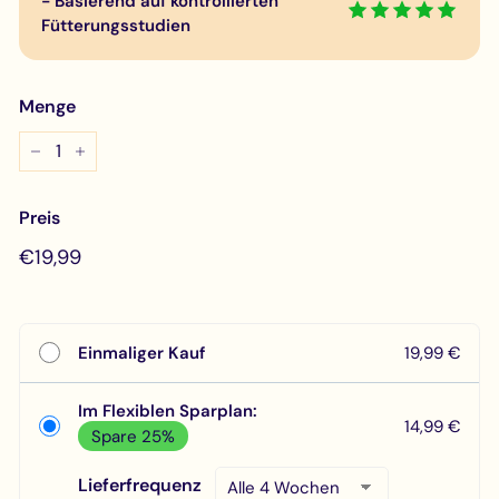
- Basierend auf kontrollierten
Fütterungsstudien
Menge
−
+
Preis
Normaler
€19,99
€19,99
Preis
Einmaliger Kauf
19,99 €
Im Flexiblen Sparplan:
14,99 €
Spare 25%
Lieferfrequenz