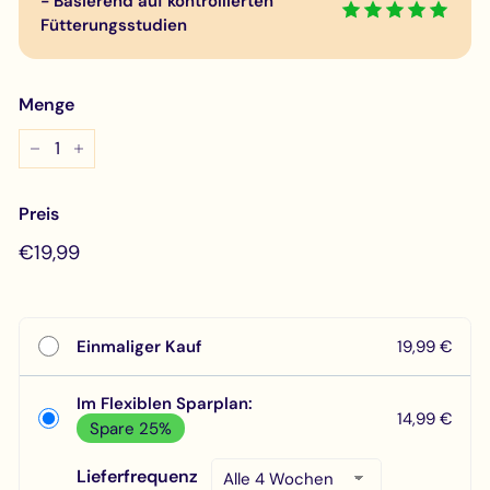
- Basierend auf kontrollierten
Fütterungsstudien
Menge
−
+
Preis
Normaler
€19,99
€19,99
Preis
Einmaliger Kauf
19,99 €
Im Flexiblen Sparplan:
14,99 €
Spare 25%
Lieferfrequenz