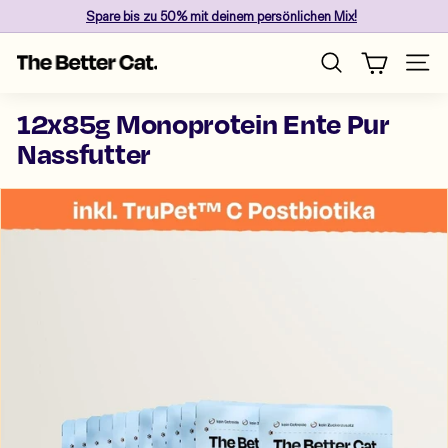
Direkt
Spare
bis zu 50%
mit deinem persönlichen Mix!
zum
Pause
Inhalt
T
Diashow
Seite
Suche
h
e
12x85g Monoprotein Ente Pur
B
Nassfutter
e
t
t
e
r
C
a
t