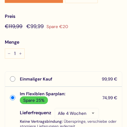
Preis
Normaler
€119,99
Sonderpreis
€99,99
€119,99
€99,99
Spare €20
Preis
Menge
−
+
Einmaliger Kauf
99,99 €
Im Flexiblen Sparplan:
74,99 €
Spare 25%
Lieferfrequenz
Keine Vertragsbindung:
Überspringe, verschiebe oder
storniere Lieferungen jederzeit.