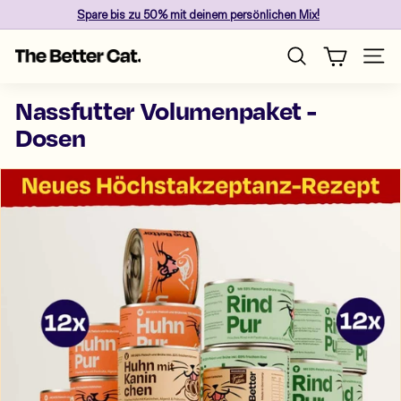
Direkt
Spare
bis zu 50%
mit deinem persönlichen Mix!
zum
Pause
Inhalt
T
Diashow
Seite
Suche
h
e
Nassfutter Volumenpaket -
B
Dosen
e
t
t
e
r
C
a
t