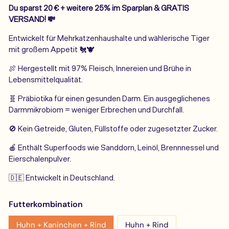
Du sparst 20
€
+ weitere 25% im Sparplan & GRATIS
VERSAND! 💸
Entwickelt für Mehrkatzenhaushalte und wählerische Tiger
mit großem Appetit
🐔🐮
🍖 Hergestellt mit 97% Fleisch, Innereien und Brühe in
Lebensmittelqualität.
🧬
Präbiotika für einen gesunden Darm. Ein ausgeglichenes
Darmmikrobiom = weniger Erbrechen und Durchfall.
🚫 Kein Getreide, Gluten, Füllstoffe oder zugesetzter Zucker.
🍎 Enthält Superfoods wie Sanddorn, Leinöl, Brennnessel und
Eierschalenpulver.
🇩🇪 Entwickelt in Deutschland.
Futterkombination
Huhn + Kaninchen + Rind
Huhn + Rind