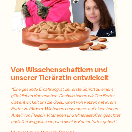
Von Wisschenschaftlern und
unserer Tierärztin entwickelt
"Eine gesunde Ernährung ist der erste Schritt zu einem
glücklichen Katzenleben. Deshalb haben wir The Better
Cat entwickelt um die Gesundheit von Katzen mit ihrem
Futter zu fördern. Wir haben besonderes auf einen hohen
Anteil von Fleisch, Vitaminen und Mineralstoffen geachtet
und alles weggelassen, was nicht in Katzenfutter gehört."