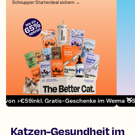
Schnupper Starterdeal sichern →
inkl. Gratis-Geschenke im Wert von >€59
Schlu
ink
Katzen-Gesundheit im