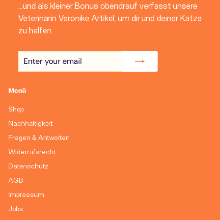
...und als kleiner Bonus obendrauf verfasst unsere
Veterinärin Veronike Artikel, um dir und deiner Katze
zu helfen.
Enter
Subscribe
your
email
Menü
Shop
Nachhaltigkeit
Fragen & Antworten
Widerrufsrecht
Datenschutz
AGB
Impressum
Jobs