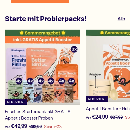
Starte mit Probierpacks!
Alle
REDUZIERT
REDUZIERT
Appetit Booster - Huh
Frisches Starterpack inkl. GRATIS
V
N
€24,99
€
€37,99
Sp
Appetit Booster Proben
Von
o
3
o
V
N
€49,99
€
€62,99
Spare €13
Von
7
r