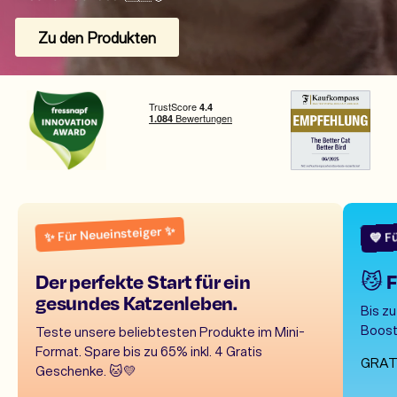
Zu den Produkten
💙 F
✨ Für Neueinsteiger ✨
Der perfekte Start für ein
😼 F
gesundes Katzenleben.
Bis z
Boost
Teste unsere beliebtesten Produkte im Mini-
Format. Spare bis zu 65% inkl. 4 Gratis
GRAT
Geschenke. 🐱💛