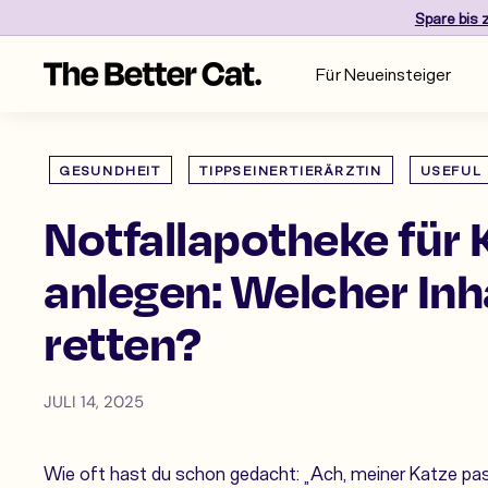
Direkt
Spare
bis 
zum
Inhalt
T
Für Neueinsteiger
h
e
B
e
GESUNDHEIT
TIPPSEINERTIERÄRZTIN
USEFUL 
t
Notfallapotheke für 
t
e
anlegen: Welcher Inh
r
C
retten?
a
t
JULI 14, 2025
Wie oft hast du schon gedacht: „Ach, meiner Katze pass