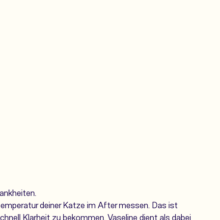
rankheiten.
temperatur deiner Katze im After messen. Das ist
schnell Klarheit zu bekommen.
Vaseline
dient als dabei