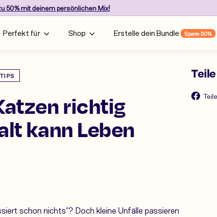
zu 50%
mit deinem persönlichen Mix!
Pause
Diashow
Perfekt für
Shop
Erstelle dein Bundle
Spare 50%
Teile
TIPS
Katzen richtig
Teil
alt kann Leben
iert schon nichts“? Doch kleine Unfälle passieren