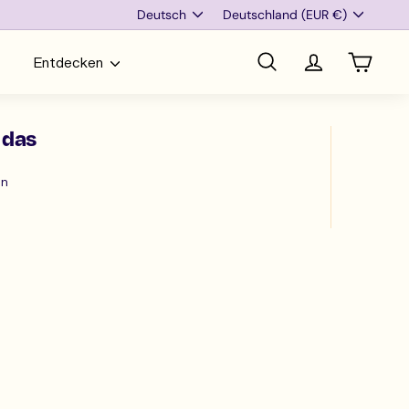
Sprache
Währung
Deutsch
Deutschland (EUR €)
Entdecken
Suche
Account
Einkau
 das
Auf
en
Facebook
teilen