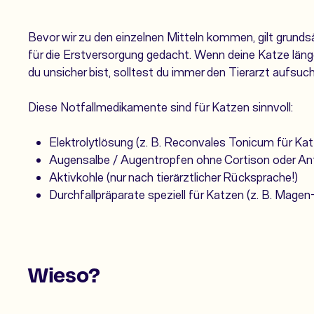
Bevor wir zu den einzelnen Mitteln kommen, gilt grunds
für die Erstversorgung gedacht. Wenn deine Katze läng
du unsicher bist, solltest du immer den Tierarzt aufsuc
Diese Notfallmedikamente sind für Katzen sinnvoll:
Elektrolytlösung (z. B. Reconvales Tonicum für Ka
Augensalbe / Augentropfen ohne Cortison oder Ant
Aktivkohle (nur nach tierärztlicher Rücksprache!)
Durchfallpräparate speziell für Katzen (z. B. Mage
Wieso?