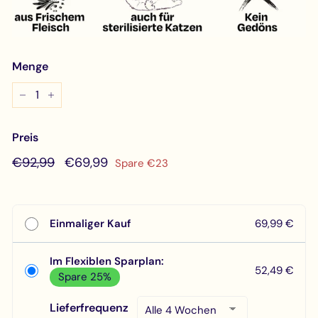
Menge
−
+
Preis
Normaler
€92,99
Sonderpreis
€69,99
€92,99
€69,99
Spare €23
Preis
Einmaliger Kauf
69,99 €
Im Flexiblen Sparplan:
52,49 €
Spare 25%
Lieferfrequenz