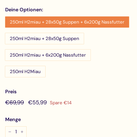
Deine Optionen:
250ml H2miau + 28x50g Suppen + 6x200g Nassfutter
250ml H2miau + 28x50g Suppen
250ml H2miau + 6x200g Nassfutter
250ml H2Miau
Preis
Normaler
€69,99
Sonderpreis
€55,99
€69,99
€55,99
Spare €14
Preis
Menge
−
+