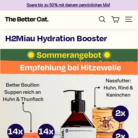
Direkt
Spare
bis zu 50%
mit deinem persönlichen Mix!
zum
Pause
Inhalt
T
Diashow
Seite
Suche
h
e
H2Miau Hydration Booster
B
e
t
t
e
r
C
a
t