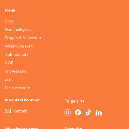
p
e
r
r
Menü
e
P
i
r
Shop
s
e
Nachhaltigkeit
i
Fragen & Antworten
s
Widerrufsrecht
Datenschutz
AGB
Impressum
Jobs
Mein Account
In Kontakt kommen
Folge uns
Kontakt
Instagram
Facebook
TikTok
LinkedIn
Wir akzeptieren
Sprache