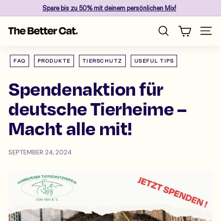
Direkt
Spare
bis zu 50%
mit deinem persönlichen Mix!
zum
Pause
Inhalt
T
Diashow
Seite
Suche
h
e
FAQ
PRODUKTE
TIERSCHUTZ
USEFUL TIPS
B
e
Spendenaktion für
t
deutsche Tierheime –
t
e
Macht alle mit!
r
C
a
SEPTEMBER 24, 2024
t