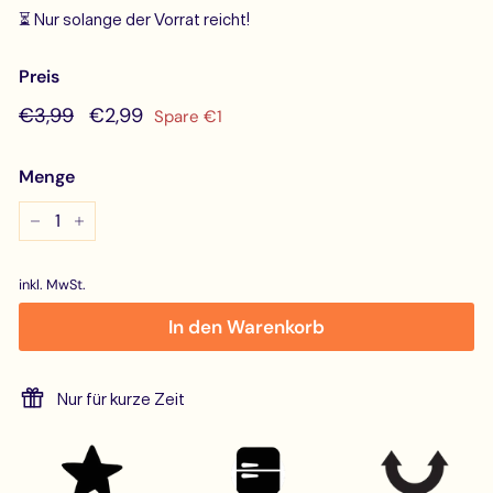
⏳ Nur solange der Vorrat reicht!
Preis
Normaler
€3,99
Sonderpreis
€2,99
€3,99
€2,99
Spare €1
Preis
Menge
−
+
inkl. MwSt.
In den Warenkorb
Nur für kurze Zeit