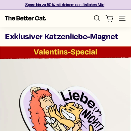
Direkt
Spare
bis zu 50%
mit deinem persönlichen Mix!
zum
Pause
Inhalt
T
Diashow
Seite
Suche
h
e
Exklusiver Katzenliebe-Magnet
B
e
t
t
e
r
C
a
t