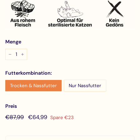
Menge
−
+
Futterkombination:
Trocken & Nassfutter
Nur Nassfutter
Preis
Normaler
€87,99
Sonderpreis
€64,99
€87,99
€64,99
Spare €23
Preis