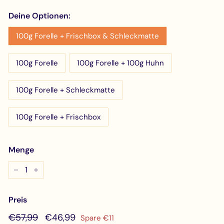
Deine Optionen:
100g Forelle + Frischbox & Schleckmatte
100g Forelle
100g Forelle + 100g Huhn
100g Forelle + Schleckmatte
100g Forelle + Frischbox
Menge
−
+
Preis
Normaler
€57,99
Sonderpreis
€46,99
€57,99
€46,99
Spare €11