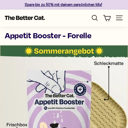
Direkt
Spare
bis zu 50%
mit deinem persönlichen Mix!
zum
Pause
Inhalt
T
Diashow
Seite
Suche
h
e
Appetit Booster - Forelle
B
e
t
t
e
r
C
a
t