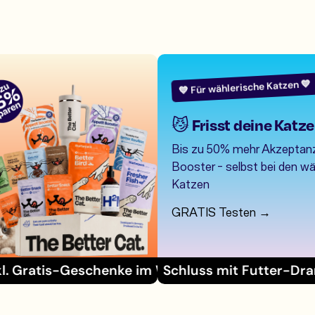
💙 Für wählerische Katzen 💙
😼 Frisst deine Katze
Bis zu 50% mehr Akzeptan
Booster - selbst bei den w
Katzen
GRATIS Testen →
Geschenke im Wert von >€59
Schluss mit Futter-Drama 👋
inkl. Gratis-Gesche