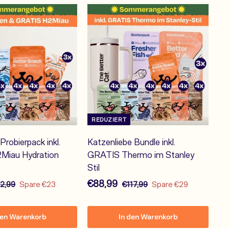
REDUZIERT
Probierpack inkl.
Katzenliebe Bundle inkl.
Miau Hydration
GRATIS Thermo im Stanley
Stil
S
€
N
€88,99
€
€
2,99
Spare €23
€117,99
Spare €29
o
o
9
1
8
2
1
n
r
8
den Warenkorb
In den Warenkorb
,
7
d
m
,
9
,