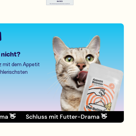
 nicht?
z mit dem Appetit
ählerischsten
nke im Wert von >€59
Schluss mit Futter-Drama 👋
inkl. Gratis-Geschenke im
Schluss mit F