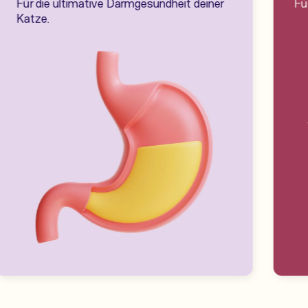
Für die ultimative Darmgesundheit deiner
Fü
Katze.