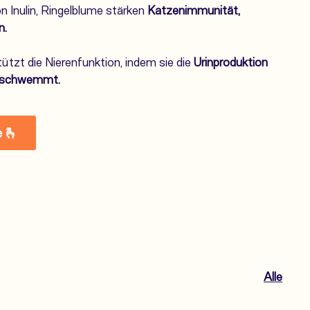
n Inulin, Ringelblume stärken
Katzenimmunität,
n.
ützt die Nierenfunktion, indem sie die
Urinproduktion
usschwemmt.
e 🫰
Alle