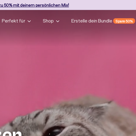
zu 50%
mit deinem persönlichen Mix!
Pause
Diashow
Perfekt für
Shop
Erstelle dein Bundle
Spare 50%
zen