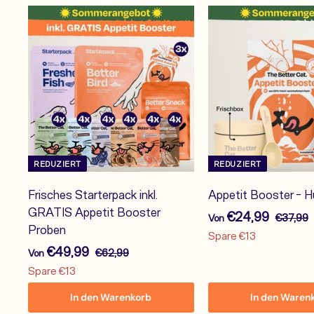
REDUZIERT
REDUZIERT
Frisches Starterpack inkl.
Appetit Booster - 
GRATIS Appetit Booster
V
N
€24,99
€
€37,99
Von
Proben
o
3
o
Spare €13
7
V
N
r
€49,99
€
€62,99
Von
n
,
o
m
6
o
Spare €13
€
9
2
r
a
n
2
9
In den Warenkorb
In den Waren
,
m
l
€
4
9