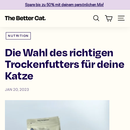
Skip
Spare
bis zu 50%
mit deinem persönlichen Mix!
to
Pause
content
T
slideshow
Site n
Search
h
e
NUTRITION
B
e
Die Wahl des richtigen
t
Trockenfutters für deine
t
e
Katze
r
C
a
JAN 20, 2023
t