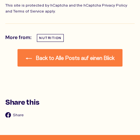
This site is protected by hCaptcha and the hCaptcha
Privacy Policy
and
Terms of Service
apply.
More from:
NUTRITION
Back to Alle Posts auf einen Blick
Share this
Share
Share
on
Facebook