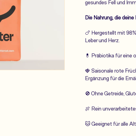
gesundes Fell und Im
Die Nahrung, die deine 
🍗 Hergestellt mit 98%
Leber und Herz.
💊 Präbiotika für ein
🍓 Saisonale rote Früc
Ergänzung für die Ernäh
🚫
Ohne Getreide, Glute
🍖
Rein unverarbeitete
🐱 Geeignet für alle Al