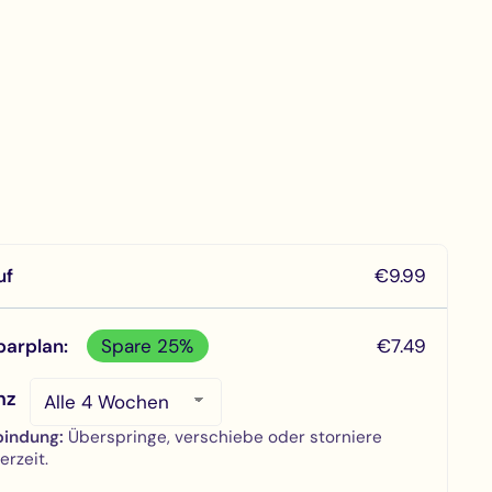
uf
€9.99
parplan:
Spare 25%
€7.49
nz
bindung:
Überspringe, verschiebe oder storniere
erzeit.