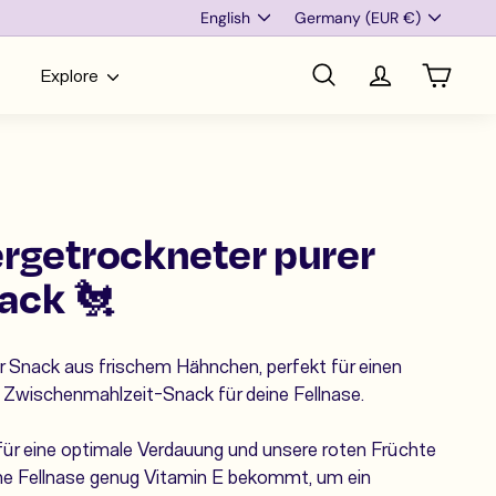
Language
Currency
English
Germany (EUR €)
Explore
Search
Account
Cart
ergetrockneter purer
ack 🐔
r
Snack aus frischem Hähnchen, perfekt für einen
 Zwischenmahlzeit-Snack für deine Fellnase.
 für eine optimale Verdauung und unsere roten Früchte
ine Fellnase genug Vitamin E bekommt, um ein