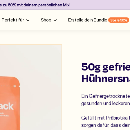
is zu 50%
mit deinem persönlichen Mix!
Pause
slideshow
Perfekt für
Shop
Erstelle dein Bundle
Spare 50%
50g gefri
Hühnersn
Ein
Gefriergetrocknete
gesunden und leckeren
Gefüllt mit Präbiotika
sorgen dafür, dass de