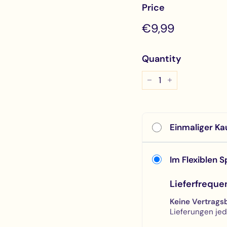
Price
Regular
€9,99
€9,99
price
Quantity
−
+
Einmaliger Ka
Im Flexiblen S
Lieferfreque
Keine Vertrags
Lieferungen jed