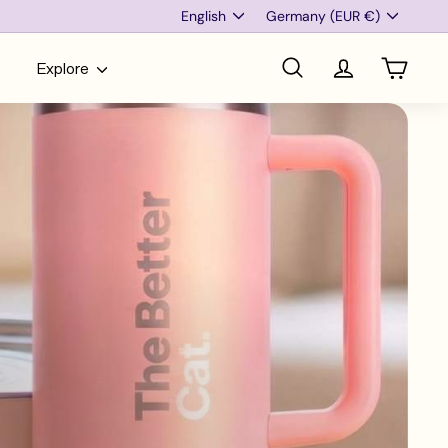
Language
Currency
English
Germany (EUR €)
Explore
Search
Account
Cart