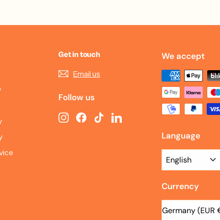
Get in touch
We accept
Email us
y
Follow us
Instagram
Facebook
TikTok
LinkedIn
y
Language
y
vice
English
Currency
Germany (EUR 