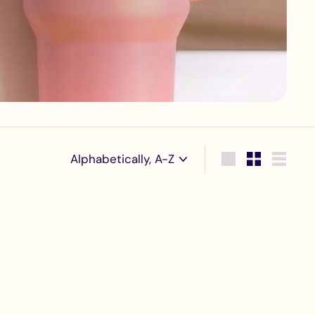
Sort
Large
Small
List