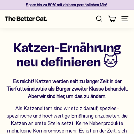
Skip
Spare
bis zu 50%
mit deinem persönlichen Mix!
to
Pause
content
T
slideshow
Site n
Search
h
e
B
Katzen-Ernährung
e
t
neu definieren 🐱
t
e
r
Es reicht! Katzen werden seit zu langer Zeit in der
C
Tierfutterindustrie als Bürger zweiter Klasse behandelt.
a
Aber wir sind hier, um das zu ändern.
t
Als Katzeneltern sind wir stolz darauf, spezies-
spezifische und hochwertige Ernährung anzubieten, die
Katzen an erste Stelle setzt. Keine Nebenprodukte
mehr, keine Kompromisse mehr. Es ist an der Zeit, sich