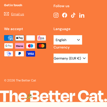
Get in touch
Follow us
Email us
Instagram
Facebook
TikTok
LinkedIn
We accept
Language
English
Currency
Germany (EUR €)
© 2026 The Better Cat