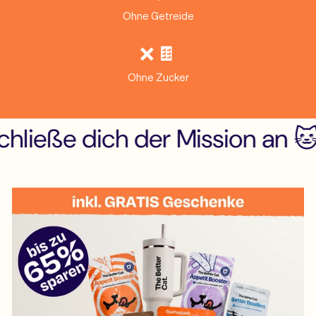
Ohne Getreide
❌ 🍫
Ohne Zucker
ieße dich der Mission an 🐱
Sc