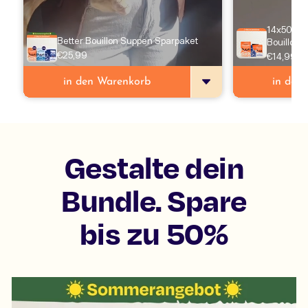
14x50g Su
Better Bouillon Suppen Sparpaket
Bouillon
€25,99
€14,99
in den Warenkorb
in den
Gestalte dein
Bundle. Spare
bis zu 50%