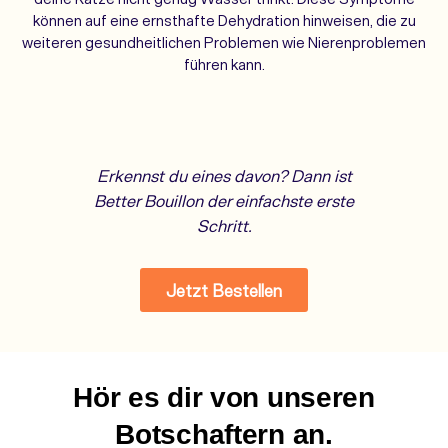
können auf eine ernsthafte Dehydration hinweisen, die zu
weiteren gesundheitlichen Problemen wie Nierenproblemen
führen kann.
Erkennst du eines davon? Dann ist
Better Bouillon der einfachste erste
Schritt.
So macht's Apollo:
Jetzt Bestellen
Einfach über das Trockenfutter gießen - und deine Katze
trinkt, ohne es zu merken.
Better Bouillon Suppen Sparpaket
Hör es dir von unseren
€25,99
Botschaftern an.