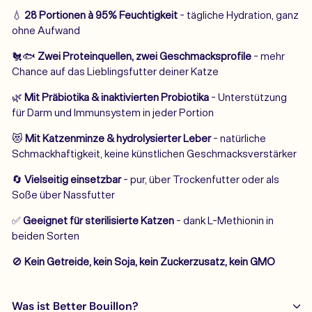
💧
28 Portionen à 95% Feuchtigkeit
- tägliche Hydration, ganz
ohne Aufwand
🐔🐟
Zwei Proteinquellen, zwei Geschmacksprofile
- mehr
Chance auf das Lieblingsfutter deiner Katze
🌿
Mit Präbiotika & inaktivierten Probiotika
- Unterstützung
für Darm und Immunsystem in jeder Portion
😻
Mit Katzenminze & hydrolysierter Leber
- natürliche
Schmackhaftigkeit, keine künstlichen Geschmacksverstärker
🔄
Vielseitig einsetzbar
- pur, über Trockenfutter oder als
Soße über Nassfutter
✅
Geeignet für sterilisierte Katzen
- dank L-Methionin in
beiden Sorten
🚫
Kein Getreide, kein Soja, kein Zuckerzusatz, kein GMO
Was ist Better Bouillon?