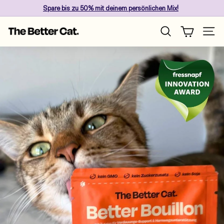
Skip
Spare
bis zu 50%
mit deinem persönlichen Mix!
to
Pause
content
T
slideshow
Site n
Search
h
e
B
e
t
t
e
r
C
a
t