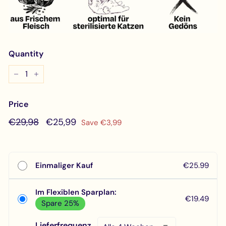
Quantity
−
+
Price
Regular
€29,98
Sale
€25,99
€29,98
€25,99
Save €3,99
price
price
Einmaliger Kauf
€25.99
Im Flexiblen Sparplan:
€19.49
Spare 25%
Lieferfrequenz