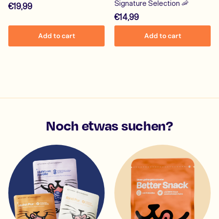
Signature Selection 🦐
€
€19,99
€
€14,99
1
1
9
Add to cart
Add to cart
4
,
,
9
9
9
9
Noch etwas suchen?