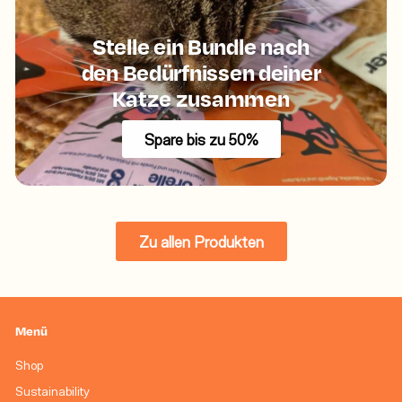
Stelle ein Bundle nach
den Bedürfnissen deiner
Katze zusammen
Spare bis zu 50%
Zu allen Produkten
Menü
Shop
Sustainability