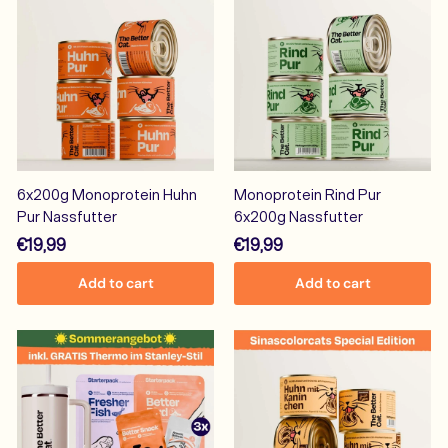
9
9
6x200g Monoprotein Huhn
Monoprotein Rind Pur
Pur Nassfutter
6x200g Nassfutter
€
€
€19,99
€19,99
1
1
Add to cart
Add to cart
9
9
,
,
9
9
9
9