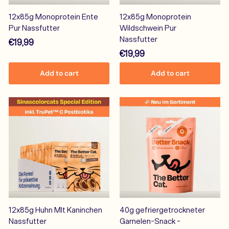
12x85g Monoprotein Ente
12x85g Monoprotein
Pur Nassfutter
Wildschwein Pur
Nassfutter
€
€19,99
€
€19,99
1
1
9
Add to cart
Add to cart
9
,
,
9
9
9
9
12x85g Huhn MIt Kaninchen
40g gefriergetrockneter
Nassfutter
Garnelen-Snack -