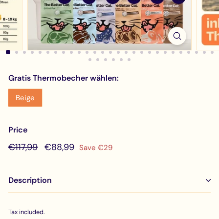
Gratis Thermobecher wählen:
Beige
Price
Regular
€117,99
Sale
€88,99
€117,99
€88,99
Save €29
price
price
Description
Tax included.