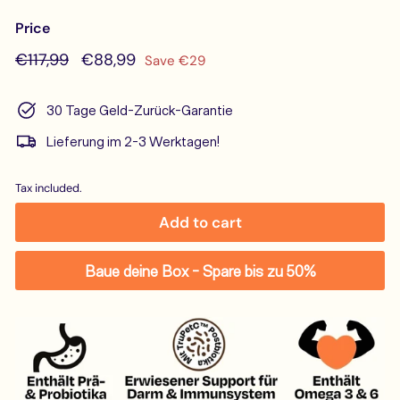
Price
Regular
€117,99
Sale
€88,99
€117,99
€88,99
Save €29
price
price
30 Tage Geld-Zurück-Garantie
Lieferung im 2-3 Werktagen!
Tax included.
Add to cart
Baue deine Box - Spare bis zu 50%