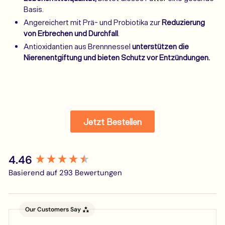
Basis.
Angereichert mit Prä- und Probiotika zur
Reduzierung
von Erbrechen und Durchfall
.
Antioxidantien aus Brennnessel
unterstützen die
Nierenentgiftung und bieten Schutz vor Entzündungen.
Stories der The Better Cat Community
Jetzt Bestellen
Erfahre mehr darüber, wie die Katzen unserer Kund:innen
durch unser Futter beeindruckende gesundheitliche
4.46
New content loaded
Veränderungen erlebt haben.
Katzenliebe Bundle inkl. GRATIS Thermo im
Basierend auf 293 Bewertungen
Stanley Stil
€88,99
Our Customers Say
GRATIS THERMOBECHER WÄHLEN::