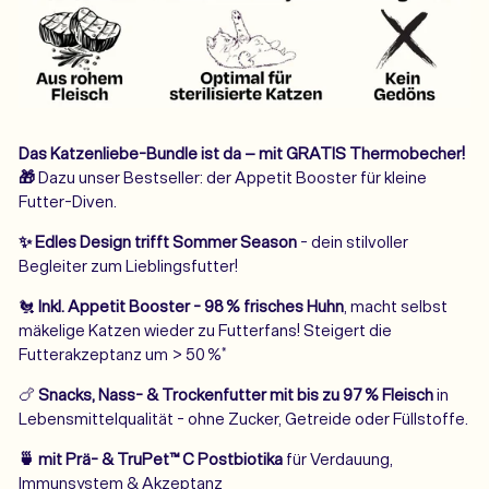
Das Katzenliebe-Bundle ist da – mit GRATIS Thermobecher!
🎁
Dazu unser Bestseller: der Appetit Booster für kleine
Futter-Diven.
✨ Edles Design trifft Sommer Season
- dein stilvoller
Begleiter zum Lieblingsfutter!
🐔
Inkl. Appetit Booster - 98 % frisches Huhn
, macht selbst
mäkelige Katzen wieder zu Futterfans!
Steigert die
Futterakzeptanz um > 50 %*
🍗
Snacks, Nass- & Trockenfutter mit bis zu 97 % Fleisch
in
Lebensmittelqualität - ohne Zucker, Getreide oder Füllstoffe.
🍵 mit Prä- & TruPet™ C Postbiotika
für Verdauung,
Immunsystem & Akzeptanz