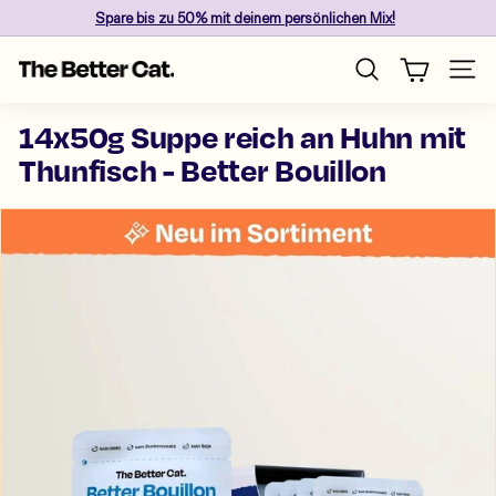
Skip
Spare
bis zu 50%
mit deinem persönlichen Mix!
to
Pause
content
T
slideshow
Site n
Search
h
e
14x50g Suppe reich an Huhn mit
B
Thunfisch - Better Bouillon
e
t
t
e
r
C
a
t