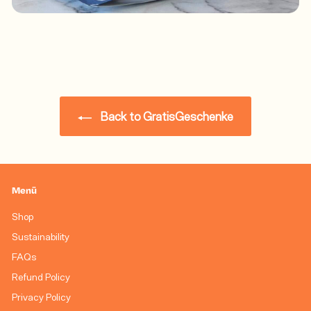
Back to GratisGeschenke
Menü
Shop
Sustainability
FAQs
Refund Policy
Privacy Policy