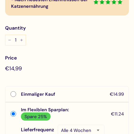
Katzenernährung
Quantity
−
+
Price
Regular
€14,99
€14,99
price
Einmaliger Kauf
€14.99
Im Flexiblen Sparplan:
€11.24
Spare 25%
Lieferfrequenz