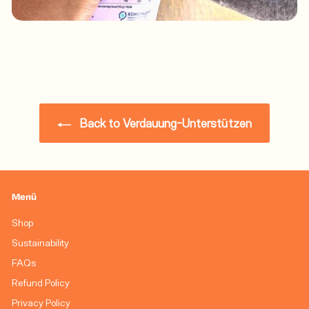
Back to Verdauung-Unterstützen
Menü
Shop
Sustainability
FAQs
Refund Policy
Privacy Policy