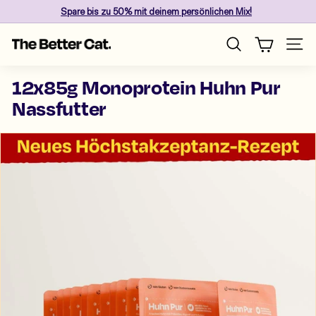
Skip
Spare
bis zu 50%
mit deinem persönlichen Mix!
to
Pause
content
T
slideshow
Site n
Search
h
e
12x85g Monoprotein Huhn Pur
B
Nassfutter
e
t
t
e
r
C
a
t