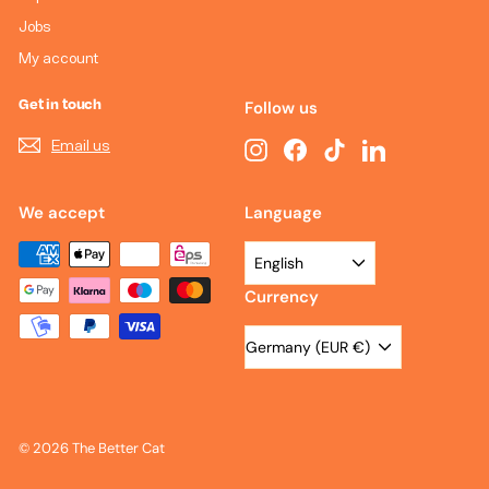
Jobs
My account
Get in touch
Follow us
Email us
Instagram
Facebook
TikTok
LinkedIn
We accept
Language
English
Currency
Germany (EUR €)
© 2026 The Better Cat