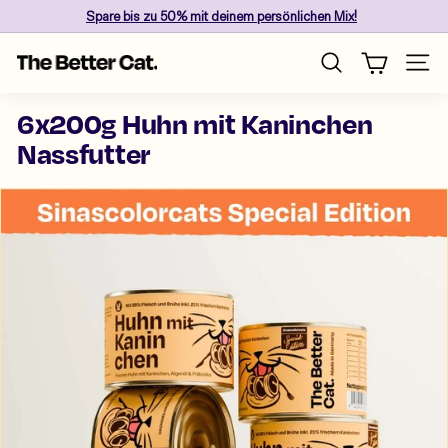
Skip
Spare
bis zu 50%
mit deinem persönlichen Mix!
to
Pause
content
T
slideshow
Site n
Search
h
e
6x200g Huhn mit Kaninchen
B
Nassfutter
e
t
t
e
r
C
a
t