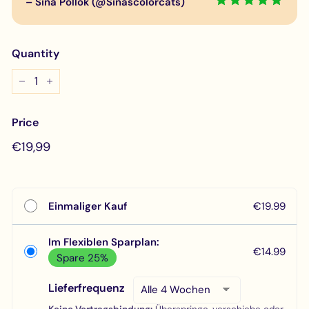
– Sina Pollok (@Sinascolorcats)
Quantity
−
+
Price
Regular
€19,99
€19,99
price
Einmaliger Kauf
€19.99
Im Flexiblen Sparplan:
€14.99
Spare 25%
Lieferfrequenz