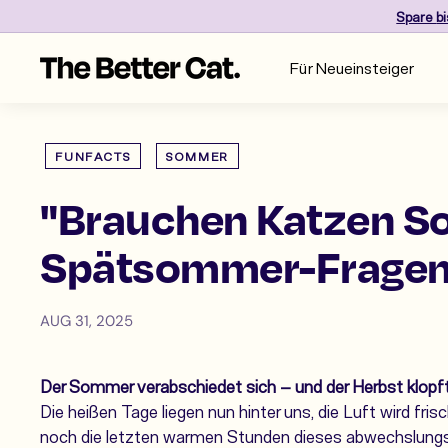
Skip
Spare
b
to
content
T
Für Neueinsteiger
h
e
B
e
FUNFACTS
SOMMER
t
"Brauchen Katzen S
t
e
Spätsommer-Frage
r
C
a
AUG 31, 2025
t
Der Sommer verabschiedet sich – und der Herbst klopft
Die heißen Tage liegen nun hinter uns, die Luft wird fris
noch die letzten warmen Stunden dieses abwechslungs