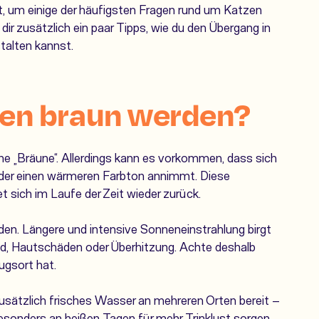
 um einige der häufigsten Fragen rund um Katzen
r zusätzlich ein paar Tipps, wie du den Übergang in
talten kannst.
zen braun werden?
 „Bräune“. Allerdings kann es vorkommen, dass sich
t oder einen wärmeren Farbton annimmt. Diese
t sich im Laufe der Zeit wieder zurück.
iden. Längere und intensive Sonneneinstrahlung birgt
nd, Hautschäden oder Überhitzung. Achte deshalb
ugsort hat.
ätzlich frisches Wasser an mehreren Orten bereit –
esonders an heißen Tagen für mehr Trinklust sorgen.