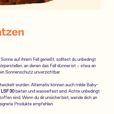
atzen
onne auf ihrem Fell genießt, solltest du unbedingt
perstellen, an denen das Fell dünner ist – etwa an
ein Sonnenschutz unverzichtbar.
ntwickelt wurden. Alternativ können auch milde Baby-
s
LSF 30
bieten und wasserfest sind. Achte unbedingt
offen sind. Wenn du dir unsicher bist, wende dich an
geeignete Produkte empfehlen.