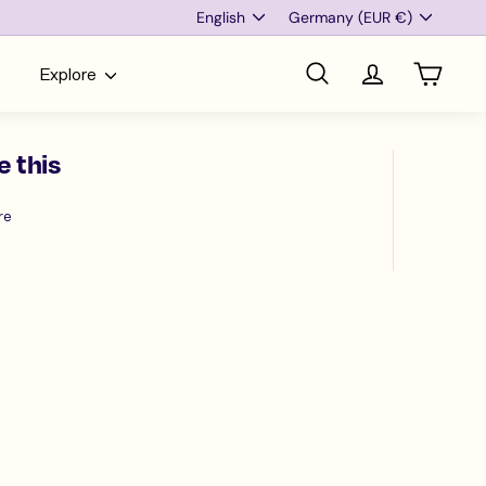
Language
Currency
English
Germany (EUR €)
Explore
Search
Account
Cart
e this
Share
re
on
Facebook