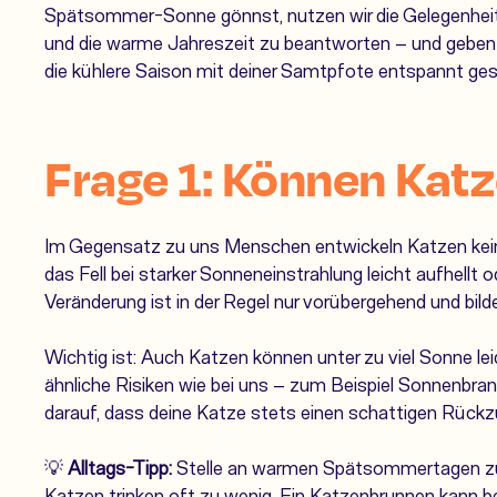
Spätsommer-Sonne gönnst, nutzen wir die Gelegenheit,
und die warme Jahreszeit zu beantworten – und geben di
die kühlere Saison mit deiner Samtpfote entspannt ges
Frage 1: Können Kat
Im Gegensatz zu uns Menschen entwickeln Katzen keine
das Fell bei starker Sonneneinstrahlung leicht aufhell
Veränderung ist in der Regel nur vorübergehend und bilde
Wichtig ist: Auch Katzen können unter zu viel Sonne le
ähnliche Risiken wie bei uns – zum Beispiel Sonnenbra
darauf, dass deine Katze stets einen schattigen Rückz
💡
Alltags-Tipp:
Stelle an warmen Spätsommertagen zus
Katzen trinken oft zu wenig. Ein Katzenbrunnen kann b