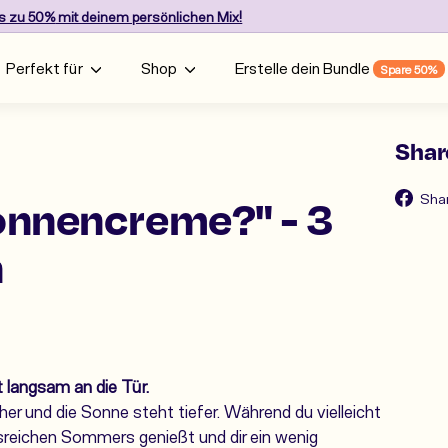
is zu 50%
mit deinem persönlichen Mix!
Pause
slideshow
Perfekt für
Shop
Erstelle dein Bundle
Spare 50%
Shar
onnencreme?" - 3
Sha
n
 langsam an die Tür.
cher und die Sonne steht tiefer. Während du vielleicht
reichen Sommers genießt und dir ein wenig