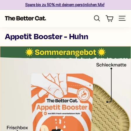
Skip
Spare
bis zu 50%
mit deinem persönlichen Mix!
to
Pause
content
T
slideshow
Site n
Search
h
e
Appetit Booster - Huhn
B
e
t
t
e
r
C
a
t