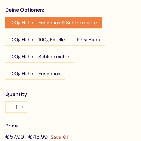
Deine Optionen:
100g Huhn + Frischbox & Schleckmatte
100g Huhn + 100g Forelle
100g Huhn
100g Huhn + Schleckmatte
100g Huhn + Frischbox
Quantity
−
+
Price
Regular
€57,99
Sale
€46,99
€57,99
€46,99
Save €11