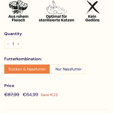
Quantity
−
+
Futterkombination:
Trocken & Nassfutter
Nur Nassfutter
Price
Regular
€87,99
Sale
€64,99
€87,99
€64,99
Save €23
price
price