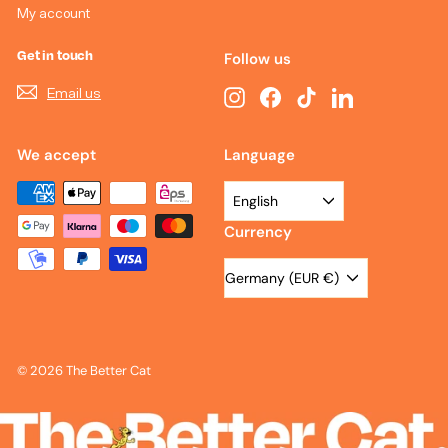
My account
Get in touch
Follow us
Email us
Instagram
Facebook
TikTok
LinkedIn
We accept
Language
English
Currency
Germany (EUR €)
© 2026 The Better Cat