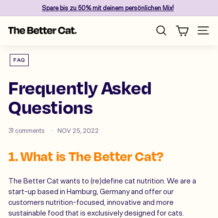
Skip
Spare
bis zu 50%
mit deinem persönlichen Mix!
to
Pause
content
T
slideshow
Site n
Search
h
e
FAQ
B
e
Frequently Asked
t
Questions
t
e
r
31 comments
NOV 25, 2022
C
a
1. What is The Better Cat?
t
The Better Cat wants to (re)define cat nutrition. We are a
start-up based in Hamburg, Germany and offer our
customers nutrition-focused, innovative and more
sustainable food that is exclusively designed for cats.