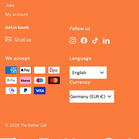
Jobs
My account
Get in touch
Follow us
Email us
Instagram
Facebook
TikTok
LinkedIn
We accept
Language
English
Currency
Germany (EUR €)
© 2026 The Better Cat