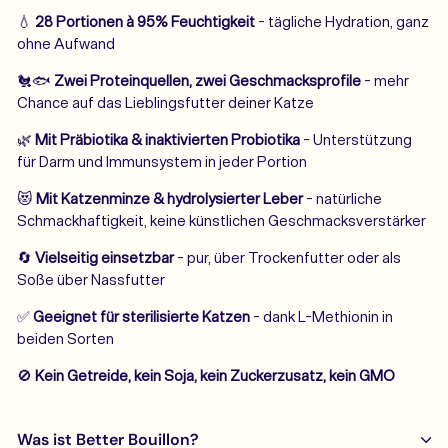
💧
28 Portionen à 95% Feuchtigkeit
- tägliche Hydration, ganz
ohne Aufwand
🐔🐟
Zwei Proteinquellen, zwei Geschmacksprofile
- mehr
Chance auf das Lieblingsfutter deiner Katze
🌿
Mit Präbiotika & inaktivierten Probiotika
- Unterstützung
für Darm und Immunsystem in jeder Portion
😻
Mit Katzenminze & hydrolysierter Leber
- natürliche
Schmackhaftigkeit, keine künstlichen Geschmacksverstärker
🔄
Vielseitig einsetzbar
- pur, über Trockenfutter oder als
Soße über Nassfutter
✅
Geeignet für sterilisierte Katzen
- dank L-Methionin in
beiden Sorten
🚫
Kein Getreide, kein Soja, kein Zuckerzusatz, kein GMO
Was ist Better Bouillon?