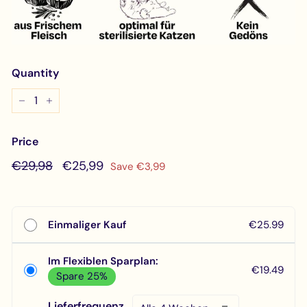
Quantity
−
+
Price
Regular
€29,98
Sale
€25,99
€29,98
€25,99
Save €3,99
price
price
Einmaliger Kauf
€25.99
Im Flexiblen Sparplan:
€19.49
Spare 25%
Lieferfrequenz