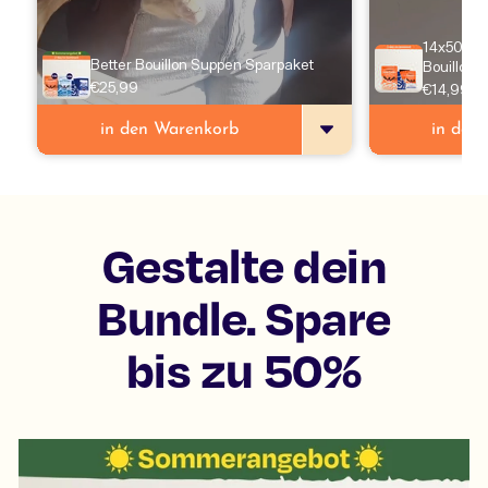
14x50g Su
Better Bouillon Suppen Sparpaket
Bouillon
€25,99
€14,99
in den Warenkorb
in den
Gestalte dein
Bundle. Spare
bis zu 50%