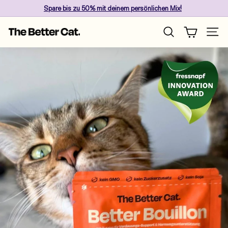
Skip
Spare
bis zu 50%
mit deinem persönlichen Mix!
to
Pause
content
T
slideshow
Site n
Search
h
e
B
e
t
t
e
r
C
a
t