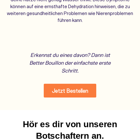
können auf eine ernsthafte Dehydration hinweisen, die zu
weiteren gesundheitlichen Problemen wie Nierenproblemen
führen kann.
Erkennst du eines davon? Dann ist
Better Bouillon der einfachste erste
Schritt.
So macht's Apollo:
Jetzt Bestellen
Einfach über das Trockenfutter gießen - und deine Katze
trinkt, ohne es zu merken.
Better Bouillon Suppen Sparpaket
Hör es dir von unseren
€25,99
Botschaftern an.